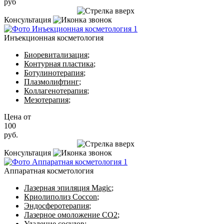
руб
Записаться на приём
Консультация
Инъекционная косметология
Биоревитализация
;
Контурная пластика
;
Ботулинотерапия
;
Плазмолифтинг
;
Коллагенотерапия
;
Мезотерапия
;
Цена от
100
руб.
Записаться на приём
Консультация
Аппаратная косметология
Лазерная эпиляция Magic
;
Криолиполиз Coccon
;
Эндосферотерапия
;
Лазерное омоложение CO2
;
Удаление сосудов
;