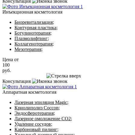
Консультация
Инъекционная косметология
Биоревитализация
;
Контурная пластика
;
Ботулинотерапия
;
Плазмолифтинг
;
Коллагенотерапия
;
Мезотерапия
;
Цена от
100
руб.
Записаться на приём
Консультация
Аппаратная косметология
Лазерная эпиляция Magic
;
Криолиполиз Coccon
;
Эндосферотерапия
;
Лазерное омоложение CO2
;
Удаление сосудов
;
Карбоновый пилинг
;
Холодный лазерный пилинг
;